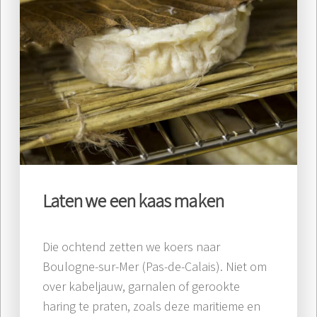
Laten we een kaas maken
Die ochtend zetten we koers naar
Boulogne-sur-Mer (Pas-de-Calais). Niet om
over kabeljauw, garnalen of gerookte
haring te praten, zoals deze maritieme en