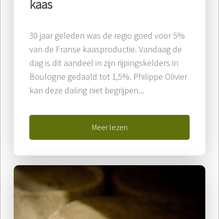
kaas
30 jaar geleden was de regio goed voor 5%
van de Franse kaasproductie. Vandaag de
dag is dit aandeel in zijn rijpingskelders in
Boulogne gedaald tot 1,5%. Philippe Olivier
kan deze daling niet begrijpen...
Meer lezen