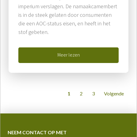
imperium verslagen. De namaakcamembert
is in de steek gelaten door consumenten
die een AOC-status eisen, en heeft in het
stof gebeten.
Meer lezen
1
2
3
Volgende
NEEM CONTACT OP MET