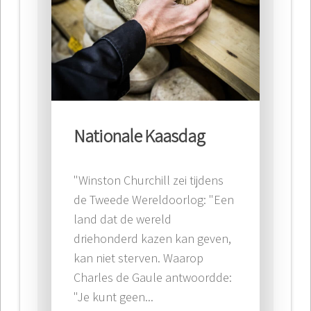
Nationale Kaasdag
"Winston Churchill zei tijdens
de Tweede Wereldoorlog: "Een
land dat de wereld
driehonderd kazen kan geven,
kan niet sterven. Waarop
Charles de Gaule antwoordde:
"Je kunt geen...