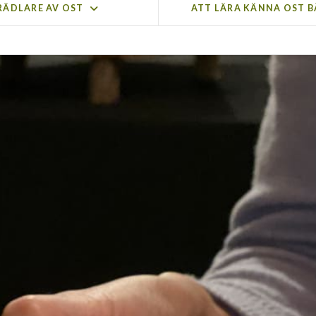
RÄDLARE AV OST
ATT LÄRA KÄNNA OST 