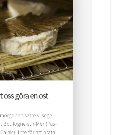
t oss göra en ost
morgonen satte vi segel
t Boulogne-sur-Mer (Pas-
Calais). Inte för att prata