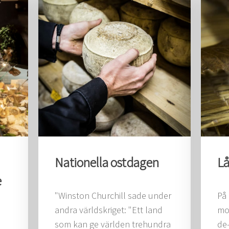
Nationella ostdagen
Lå
e
"Winston Churchill sade under
På 
andra världskriget: "Ett land
mo
som kan ge världen trehundra
de-