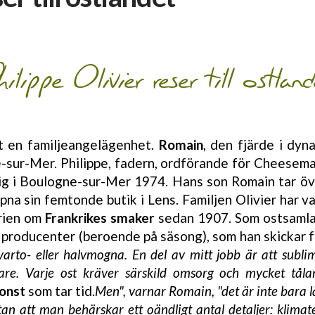
hilippe Olivier reser till ostland
t en familjeangelägenhet.
Romain
, den fjärde i dyn
e-sur-Mer. Philippe, fadern, ordförande för Cheesem
ig i Boulogne-sur-Mer 1974. Hans son Romain tar öve
na sin femtonde butik i Lens. Familjen Olivier har var
orien om
Frankrikes smaker
sedan 1907. Som ostsamlar
ån producenter (beroende på säsong), som han skickar 
arto- eller halvmogna. En del av mitt jobb är att subl
re. Varje ost kräver särskild omsorg och mycket tålam
konst
som tar tid.
Men", varnar Romain, "det är inte bara
an att man behärskar ett oändligt antal detaljer: klimate