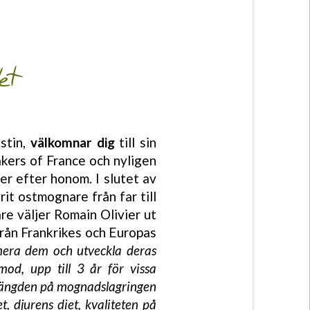
et
astin,
välkomnar dig
till sin
akers of France och nyligen
r efter honom. I slutet av
it ostmognare från far till
e väljer Romain Olivier ut
från Frankrikes och Europas
imera dem och utveckla deras
od, upp till 3 år för vissa
 längden på mognadslagringen
t, djurens diet, kvaliteten på