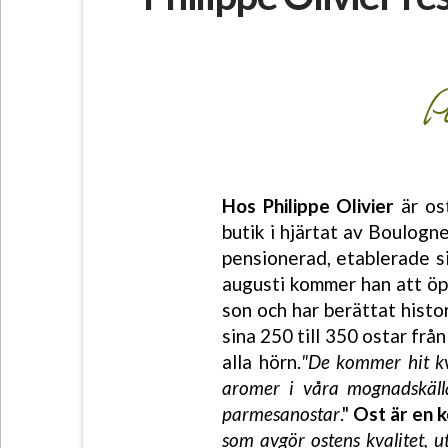
P
Hos Philippe Olivier
är os
butik i hjärtat av Boulogn
pensionerad, etablerade s
augusti kommer han att öpp
son och har berättat hist
sina 250 till 350 ostar fr
alla hörn.
"De kommer hit kv
aromer i våra mognadskälla
parmesanostar
."
Ost är en 
som avgör ostens kvalitet, ut