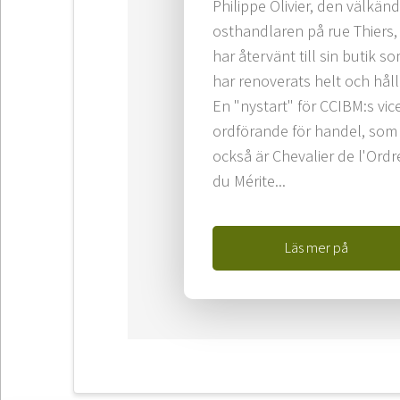
Philippe Olivier, den välkän
osthandlaren på rue Thiers,
har återvänt till sin butik s
har renoverats helt och håll
En "nystart" för CCIBM:s vic
ordförande för handel, som
också är Chevalier de l'Ordr
du Mérite...
Läs mer på