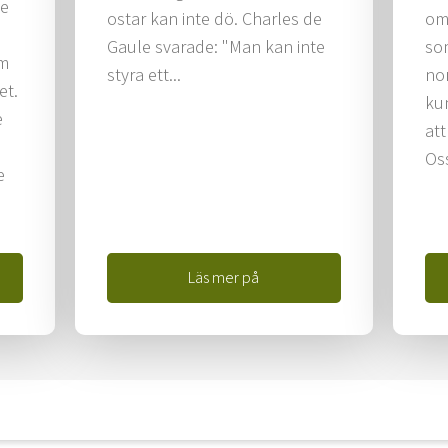
de
ostar kan inte dö. Charles de
om 
Gaule svarade: "Man kan inte
so
om
styra ett...
nor
et.
kun
e
at
Oss
e
Läs mer på