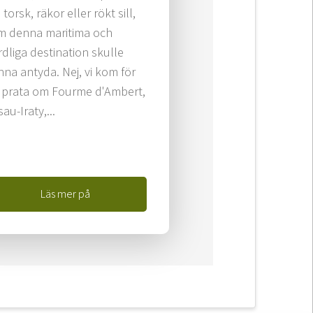
torsk, räkor eller rökt sill,
m denna maritima och
dliga destination skulle
na antyda. Nej, vi kom för
t prata om Fourme d'Ambert,
au-Iraty,...
Läs mer på