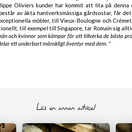
hilippe Oliviers kunder har kommit att lita på denn
 består av äkta hantverksmässiga gårdsostar, får det
exceptionella möbler, till Vieux-Boulogne och Créme
onellt, till exempel till Singapore, tar Romain sig allti
än och kvinnor som kämpar för att tillverka de bästa pro
 delar ett underbart mänskligt äventyr med dem. "
Läs en annan artikel