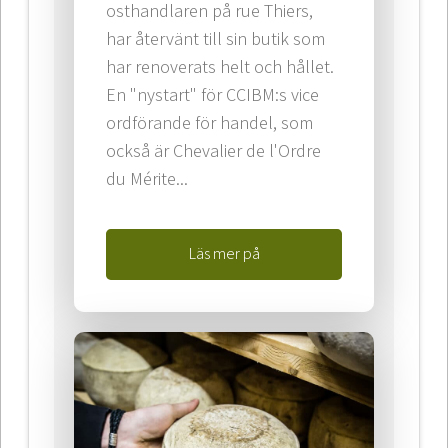
osthandlaren på rue Thiers,
har återvänt till sin butik som
har renoverats helt och hållet.
En "nystart" för CCIBM:s vice
ordförande för handel, som
också är Chevalier de l'Ordre
du Mérite...
Läs mer på