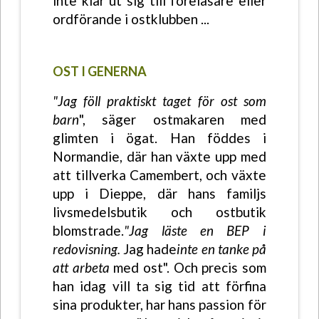
inte klär ut sig till föreläsare eller
ordförande i ostklubben ...
OST I GENERNA
"Jag föll praktiskt taget för ost som
barn
", säger ostmakaren med
glimten i ögat. Han föddes i
Normandie, där han växte upp med
att tillverka Camembert, och växte
upp i Dieppe, där hans familjs
livsmedelsbutik och ostbutik
blomstrade.
"Jag läste en BEP i
redovisning.
Jag hade
inte en tanke på
att arbeta
med ost". Och precis som
han idag vill ta sig tid att förfina
sina produkter, har hans passion för