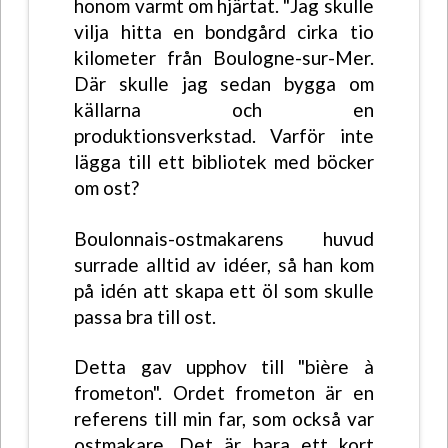
honom varmt om hjärtat. "Jag skulle
vilja hitta en bondgård cirka tio
kilometer från Boulogne-sur-Mer.
Där skulle jag sedan bygga om
källarna och en
produktionsverkstad. Varför inte
lägga till ett bibliotek med böcker
om ost?
Boulonnais-ostmakarens huvud
surrade alltid av idéer, så han kom
på idén att skapa ett öl som skulle
passa bra till ost.
Detta gav upphov till "bière à
frometon". Ordet frometon är en
referens till min far, som också var
ostmakare. Det är bara ett kort