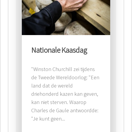
Nationale Kaasdag
"Winston Churchill zei tijdens
de Tweede Wereldoorlog: "Een
land dat de wereld
driehonderd kazen kan geven,
kan niet sterven. Waarop
Charles de Gaule antwoordde:
"Je kunt geen...