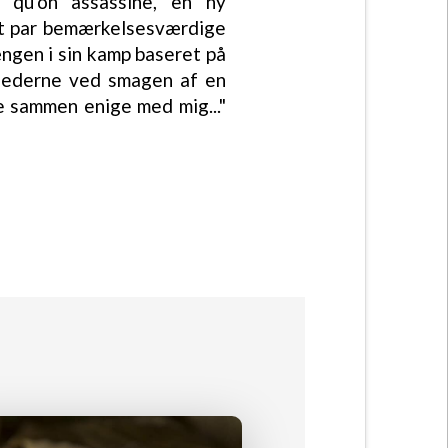
 qu'on assassine, en ny
 et par bemærkelsesværdige
gen i sin kamp baseret på
ghederne ved smagen af en
le sammen enige med mig..."