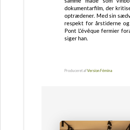
samme måde som vinbond
dokumentarfilm, der kriti
optrædener. Med sin sædv
respekt for årstiderne o
Pont L'évêque fermier fora
siger han.
Produceret af
Version Fémina