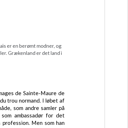
nnais er en berømt modner, og
r. Grækenland er det land i
romages de Sainte-Maure de
 du trou normand. I løbet af
måde, som andre samler på
. som ambassadør for det
ans profession. Men som han