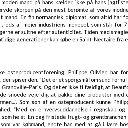
moden mand på hans kælder, ikke på hans jagtliste
bryde skorpen på den mest berømte af vores modnere
 mand. En fin normannisk diplomat, som altid har fo
 trods af mejeriindustriens monopol, som står for
gerne er sultne efter autenticitet. Tiden med smaglø
mtidige generationer kan købe en Saint-Nectaire fra e
e osteproducentforening, Philippe Olivier, har fo
 der spiser den. "Det er et spørgsmål om sund fornu
Grandville-Paris. Og det er ikke tilfældigt, at Beauf
 de snoede veje dig at pakke dine produkter med 
rmen...". Som søn af en osteproducent kunne Phili
omhed. "Med en erhvervsuddannelse i regnskab og 
ad som helst. En dag fristede frugt- og grøntbranchen 
 som var købmand, endte han med at gå i lære hos