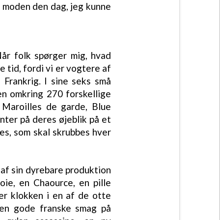
re moden den dag, jeg kunne
Når folk spørger mig, hvad
 tid, fordi vi er vogtere af
e Frankrig. I sine seks små
n omkring 270 forskellige
 Maroilles de garde, Blue
ter på deres øjeblik på et
res, som skal skrubbes hver
 af sin dyrebare produktion
ie, en Chaource, en pille
r klokken i en af de otte
 den gode franske smag på