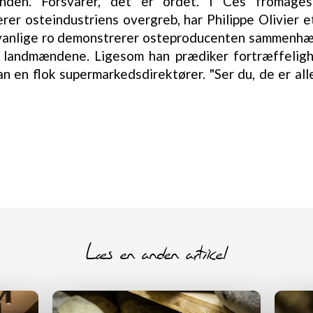
en. Forsvarer, det er ordet. I Ces fromages
serer osteindustriens overgreb, har Philippe Olivier
anlige ro demonstrerer osteproducenten sammenhæn
g landmændene. Ligesom han prædiker fortræffeli
n en flok supermarkedsdirektører. "Ser du, de er al
Læs en anden artikel