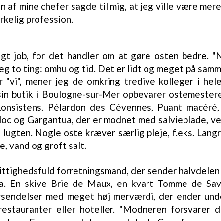
n af mine chefer sagde til mig, at jeg ville være me
rkelig profession.
gt job, for det handler om at gøre osten bedre. "
g to ting: omhu og tid. Det er lidt og meget på samme
r "vi", mener jeg de omkring tredive kolleger i hel
sin butik i Boulogne-sur-Mer opbevarer ostemestere
 konsistens. Pélardon des Cévennes, Puant macéré,
loc og Gargantua, der er modnet med salvieblade, ven
 lugten. Nogle oste kræver særlig pleje, f.eks. Lang
 vand og groft salt.
vittighedsfuld forretningsmand, der sender halvdelen
pa. En skive Brie de Maux, en kvart Tomme de Savo
rsendelser med meget høj merværdi, der ender unde
restauranter eller hoteller. "Modneren forsvarer