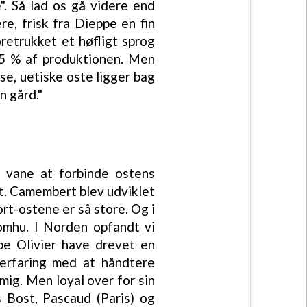
". Så lad os gå videre end
, frisk fra Dieppe en fin
retrukket et høfligt sprog
 75 % af produktionen. Men
se, uetiske oste ligger bag
n gård."
r vane at forbinde ostens
ft. Camembert blev udviklet
ort-ostene er så store. Og i
omhu. I Norden opfandt vi
ppe Olivier have drevet en
erfaring med at håndtere
mig. Men loyal over for sin
 Bost, Pascaud (Paris) og