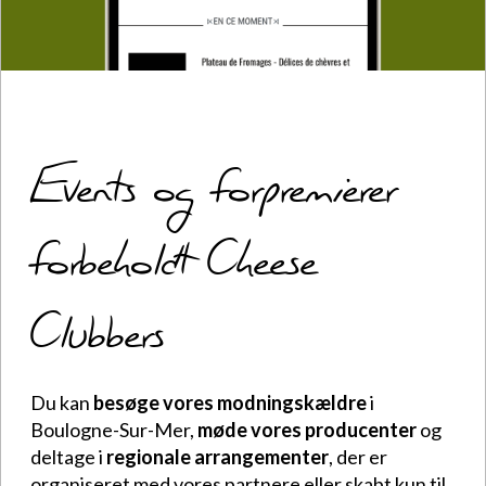
Events og forpremierer
forbeholdt Cheese
Clubbers
Du kan
besøge vores modningskældre
i
Boulogne-Sur-Mer,
møde vores producenter
og
deltage i
regionale arrangementer
, der er
organiseret med vores partnere eller skabt kun til