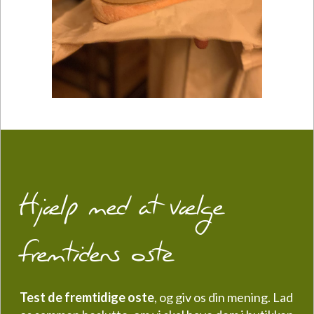
Hjælp med at vælge
fremtidens oste
Test de fremtidige oste
, og giv os din mening. Lad