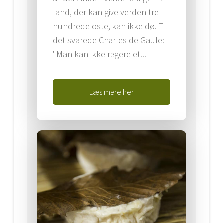
land, der kan give verden tre
hundrede oste, kan ikke dø. Til
det svarede Charles de Gaule:
"Man kan ikke regere et...
Læs mere her