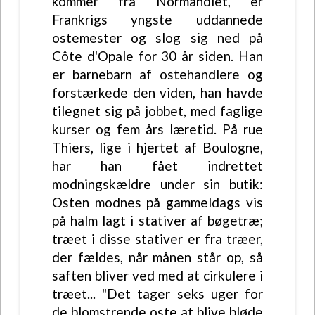
kommer fra Normandiet, er
Frankrigs yngste uddannede
ostemester og slog sig ned på
Côte d'Opale for 30 år siden. Han
er barnebarn af ostehandlere og
forstærkede den viden, han havde
tilegnet sig på jobbet, med faglige
kurser og fem års læretid. På rue
Thiers, lige i hjertet af Boulogne,
har han fået indrettet
modningskældre under sin butik:
Osten modnes på gammeldags vis
på halm lagt i stativer af bøgetræ;
træet i disse stativer er fra træer,
der fældes, når månen står op, så
saften bliver ved med at cirkulere i
træet... "Det tager seks uger for
de blomstrende oste at blive bløde