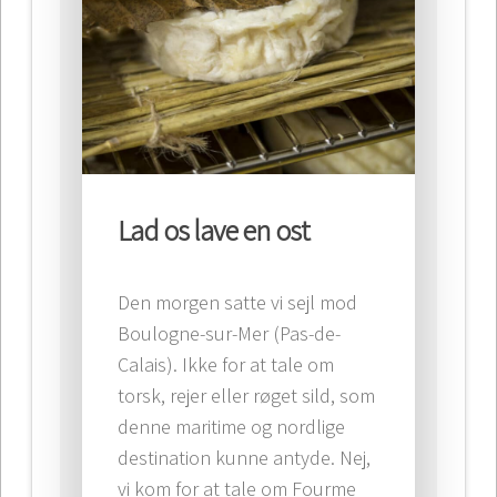
Lad os lave en ost
Den morgen satte vi sejl mod
Boulogne-sur-Mer (Pas-de-
Calais). Ikke for at tale om
torsk, rejer eller røget sild, som
denne maritime og nordlige
destination kunne antyde. Nej,
vi kom for at tale om Fourme