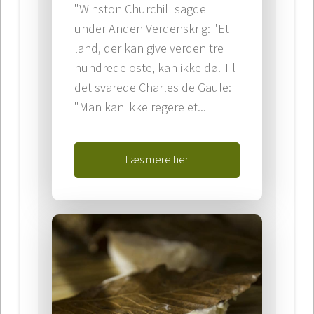
"Winston Churchill sagde
under Anden Verdenskrig: "Et
land, der kan give verden tre
hundrede oste, kan ikke dø. Til
det svarede Charles de Gaule:
"Man kan ikke regere et...
Læs mere her