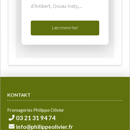
d'Ambert, Ossau-Iraty,...
Læs mere her
KONTAKT
Fromageries Philippe Olivier
03 21 31 94 74
info@philippeolivier.fr