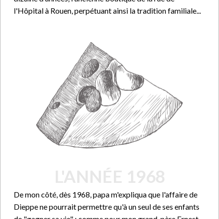
l'Hôpital à Rouen, perpétuant ainsi la tradition familiale...
L'ANNÉE 1968
De mon côté, dès 1968, papa m'expliqua que l'affaire de
Dieppe ne pourrait permettre qu'à un seul de ses enfants
de "gagner sa vie" ; comme pour mon grand-père Ernest