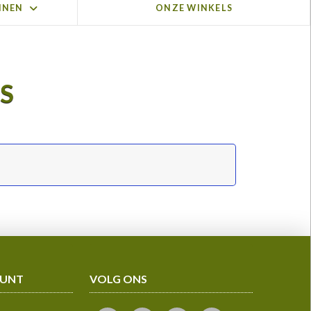
NNEN
ONZE WINKELS
S
OUNT
VOLG ONS