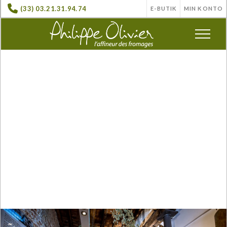
(33) 03.21.31.94.74
E-BUTIK
MIN KONTO
Aymerane, Lucie, Elodie & David byder
dig velkommen til
VIEUX LILLE - RUE BASSE